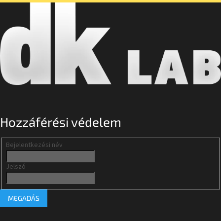
Hozzáférési védelem
Bejelentkezési név
Jelszó
MEGADÁS